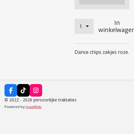
In
winkelwage
Dance chips zakjes roze.
F
T
I
a
i
n
© 2022 - 2026 persoonlijke traktaties
c
k
s
Powered by
JouwWeb
e
T
t
b
o
a
o
k
g
o
r
k
a