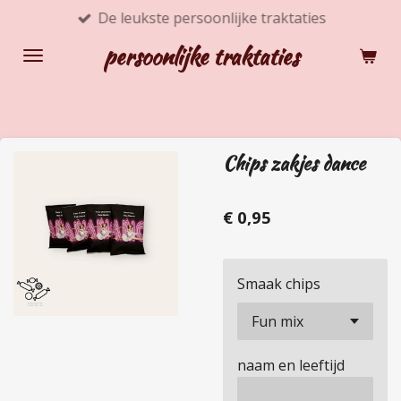
De leukste persoonlijke traktaties
Ga
direct
persoonlijke traktaties
naar
de
hoofdinhoud
Chips zakjes dance
€ 0,95
Smaak chips
naam en leeftijd