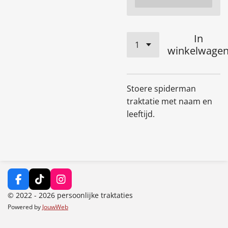
In
winkelwage
Stoere spiderman
traktatie met naam en
leeftijd.
F
T
I
a
i
n
© 2022 - 2026 persoonlijke traktaties
c
k
s
Powered by
JouwWeb
e
T
t
b
o
a