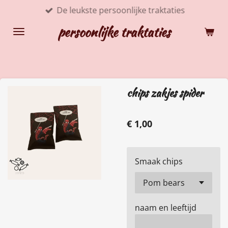
De leukste persoonlijke traktaties
Ga
direct
persoonlijke traktaties
naar
de
hoofdinhoud
chips zakjes spider
€ 1,00
Smaak chips
naam en leeftijd