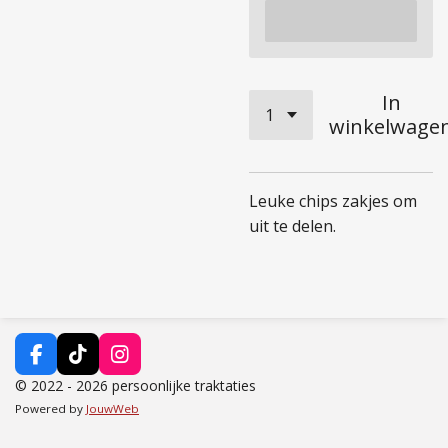
In
winkelwage
Leuke chips zakjes om
uit te delen.
F
T
I
a
i
n
© 2022 - 2026 persoonlijke traktaties
c
k
s
Powered by
JouwWeb
e
T
t
b
o
a