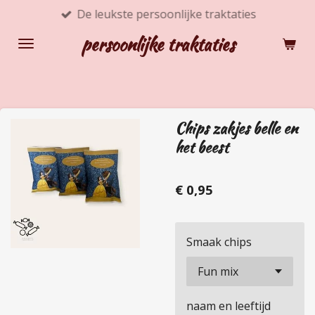
De leukste persoonlijke traktaties
Ga
direct
persoonlijke traktaties
naar
de
hoofdinhoud
Chips zakjes belle en
het beest
€ 0,95
Smaak chips
naam en leeftijd