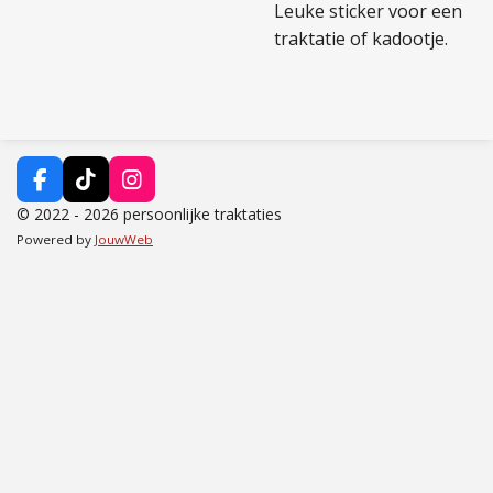
Leuke sticker voor een
traktatie of kadootje.
F
T
I
a
i
n
© 2022 - 2026 persoonlijke traktaties
c
k
s
Powered by
JouwWeb
e
T
t
b
o
a
o
k
g
o
r
k
a
m