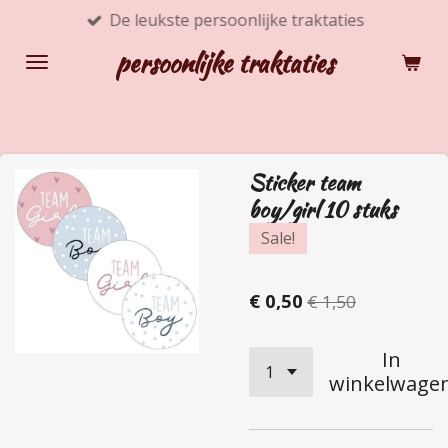
De leukste persoonlijke traktaties
Ga
direct
persoonlijke traktaties
naar
de
hoofdinhoud
Sticker team
boy/girl 10 stuks
Sale!
€ 0,50
€ 1,50
In
winkelwage