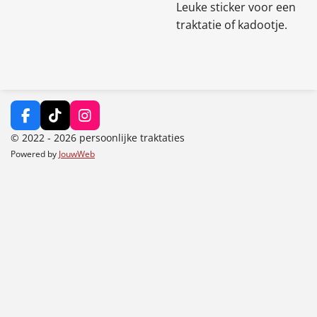
Leuke sticker voor een
traktatie of kadootje.
F
T
I
a
i
n
© 2022 - 2026 persoonlijke traktaties
c
k
s
Powered by
JouwWeb
e
T
t
b
o
a
o
k
g
o
r
k
a
m