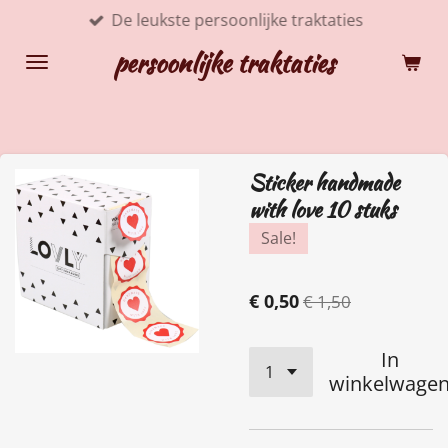
De leukste persoonlijke traktaties
Ga
direct
persoonlijke traktaties
naar
de
hoofdinhoud
Sticker handmade
with love 10 stuks
Sale!
€ 0,50
€ 1,50
In
winkelwage