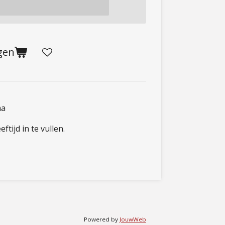
gen
ma
ftijd in te vullen.
Powered by
JouwWeb