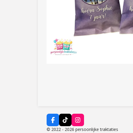
F
T
I
a
i
n
© 2022 - 2026 persoonlijke traktaties