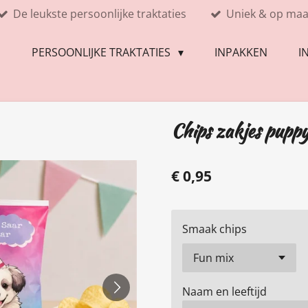
De leukste persoonlijke traktaties
Uniek & op maa
E
PERSOONLIJKE TRAKTATIES
INPAKKEN
I
Chips zakjes pupp
€ 0,95
Smaak chips
Naam en leeftijd