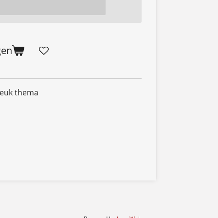
gen
 leuk thema