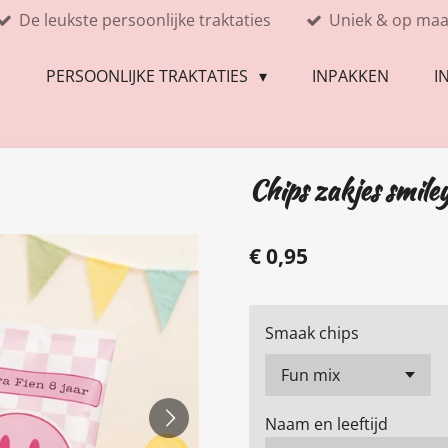
De leukste persoonlijke traktaties
Uniek & op maa
E
PERSOONLIJKE TRAKTATIES
INPAKKEN
I
Chips zakjes smile
€ 0,95
Smaak chips
Naam en leeftijd