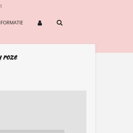
t
NFORMATIE
y roze