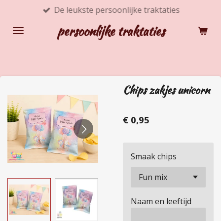
De leukste persoonlijke traktaties
Ga
direct
persoonlijke traktaties
naar
de
hoofdinhoud
Chips zakjes unicorn
€ 0,95
Smaak chips
Naam en leeftijd