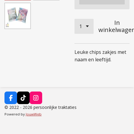
In
winkelwage
Leuke chips zakjes met
naam en leeftijd.
F
T
I
a
i
n
© 2022 - 2026 persoonlijke traktaties
c
k
s
Powered by
JouwWeb
e
T
t
b
o
a
o
k
g