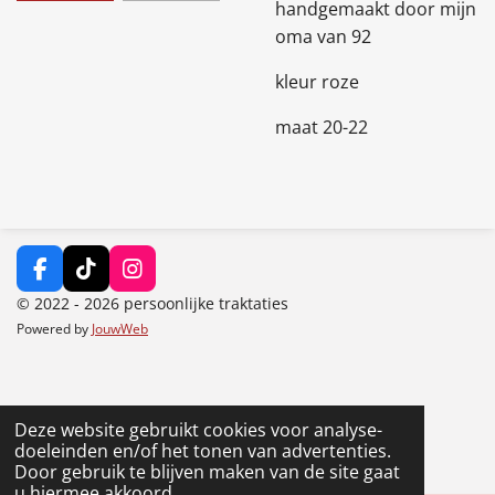
handgemaakt door mijn
oma van 92
kleur roze
maat 20-22
F
T
I
a
i
n
© 2022 - 2026 persoonlijke traktaties
c
k
s
Powered by
JouwWeb
e
T
t
b
o
a
o
k
g
o
r
k
a
Deze website gebruikt cookies voor analyse-
m
doeleinden en/of het tonen van advertenties.
Door gebruik te blijven maken van de site gaat
u hiermee akkoord.