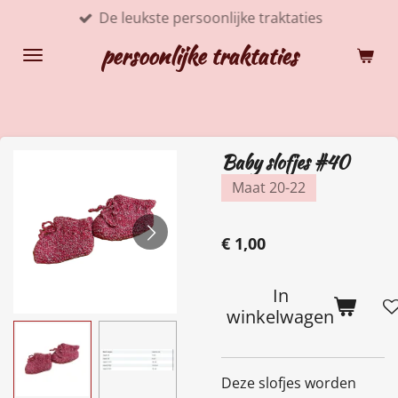
De leukste persoonlijke traktaties
Ga
direct
persoonlijke traktaties
naar
de
hoofdinhoud
Baby slofjes #40
Maat 20-22
€ 1,00
In
winkelwagen
Deze slofjes worden