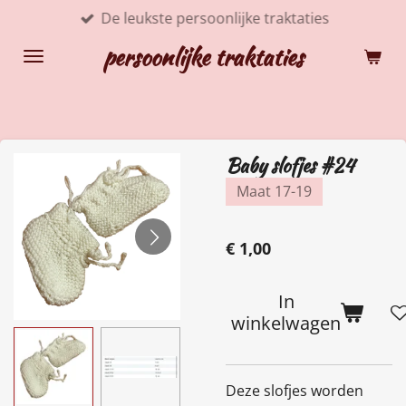
De leukste persoonlijke traktaties
Ga
direct
persoonlijke traktaties
naar
de
hoofdinhoud
Baby slofjes #24
Maat 17-19
€ 1,00
In
winkelwagen
Deze slofjes worden