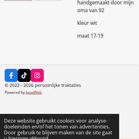
handgemaakt door mijn
oma van 92
kleur wit
maat 17-19
F
T
I
a
i
n
© 2022 - 2026 persoonlijke traktaties
c
k
s
Powered by
JouwWeb
e
T
t
b
o
a
o
k
g
o
r
k
a
Deze website gebruikt cookies voor analyse-
m
doeleinden en/of het tonen van advertenties.
Door gebruik te blijven maken van de site gaat
u hiermee akkoord.